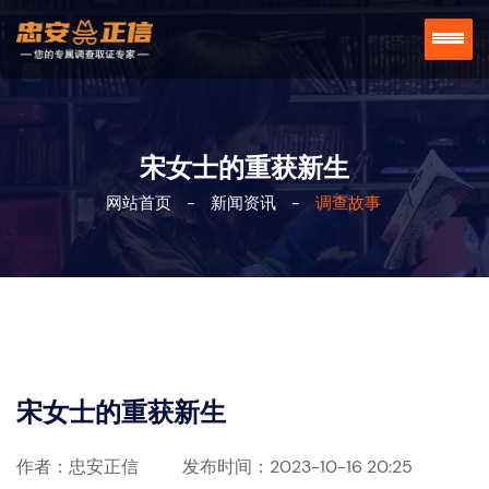
宋女士的重获新生
网站首页
-
新闻资讯
-
调查故事
宋女士的重获新生
作者：忠安正信
发布时间：2023-10-16 20:25